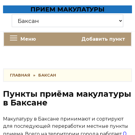
Skip
ПРИЕМ МАКУЛАТУРЫ
to
content
Меню
Добавить пункт
ГЛАВНАЯ
»
БАКСАН
Пункты приёма макулатуры
в Баксане
Макулатуру в Баксане принимают и сортируют
для последующей переработки местные пункты
0
приема. Всего на территории города работает