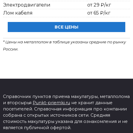
Электродвигатели
от 29 ₽/кг
Лом кабеля
от 65 ₽/кг
ВСЕ ЦЕНЫ
* Цены на металлолом в таблице указаны средние по рынку
России.
Справочник пунктов приема макулатуры, металлолома
и вторсырья
Punkt-priemki.ru
не хранит данные
посетителей. Справочная информация про компании
собрана с открытых источников сети. Средняя
стоимость макулатуры указана для ознакомления и не
является публичной офертой.