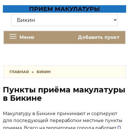
Skip
ПРИЕМ МАКУЛАТУРЫ
to
content
Меню
Добавить пункт
ГЛАВНАЯ
»
БИКИН
Пункты приёма макулатуры
в Бикине
Макулатуру в Бикине принимают и сортируют
для последующей переработки местные пункты
0
приема. Всего на территории города работает