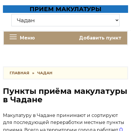
Skip
ПРИЕМ МАКУЛАТУРЫ
to
content
Меню
Добавить пункт
ГЛАВНАЯ
»
ЧАДАН
Пункты приёма макулатуры
в Чадане
Макулатуру в Чадане принимают и сортируют
для последующей переработки местные пункты
0
приема. Всего на территории города работает