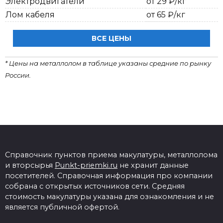
Электродвигатели
от 29 ₽/кг
Лом кабеля
от 65 ₽/кг
ВСЕ ЦЕНЫ
* Цены на металлолом в таблице указаны средние по рынку
России.
Справочник пунктов приема макулатуры, металлолома
и вторсырья
Punkt-priemki.ru
не хранит данные
посетителей. Справочная информация про компании
собрана с открытых источников сети. Средняя
стоимость макулатуры указана для ознакомления и не
является публичной офертой.