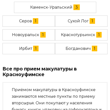
Каменск-Уральский
3
Серов
1
Сухой Лог
1
Новоуральск
1
Краснотурьинск
1
Ирбит
1
Богданович
1
Все про прием макулатуры в
Красноуфимске
Приёмом макулатуры в Красноуфимске
занимаются местные пункты по приему
вторсырья. Они покупают у населения
бумагу, книги, упаковку из гофрокартона и