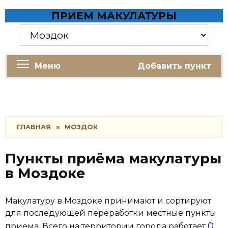
Skip
ПРИЕМ МАКУЛАТУРЫ
to
content
Меню
Добавить пункт
ГЛАВНАЯ
»
МОЗДОК
Пункты приёма макулатуры
в Моздоке
Макулатуру в Моздоке принимают и сортируют
для последующей переработки местные пункты
0
приема. Всего на территории города работает