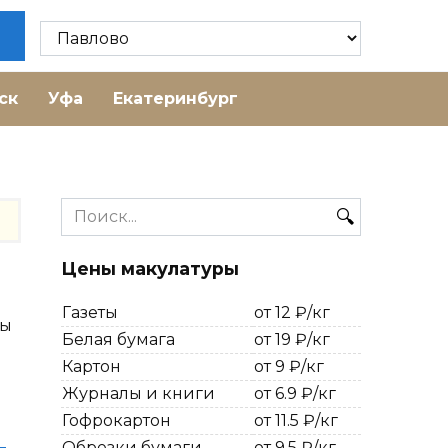
ск
Уфа
Екатеринбург
Search
for:
Цены макулатуры
Газеты
от 12 ₽/кг
ты
Белая бумага
от 19 ₽/кг
Картон
от 9 ₽/кг
Журналы и книги
от 6.9 ₽/кг
Гофрокартон
от 11.5 ₽/кг
Обрезки бумаги
от 9.5 ₽/кг