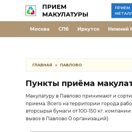
Skip
ПРИЕМ
ПРИЕМ
to
МАКУЛАТУРЫ
МЕТАЛ
content
Москва
СПб
Иркутск
Нижний 
ГЛАВНАЯ
»
ПАВЛОВО
Пункты приёма макула
Макулатуру в Павлово принимают и сорт
приема. Всего на территории города рабо
вторсырья бумаги от 100-150 кг. компании
0
вывоз в Павлово
организаций).