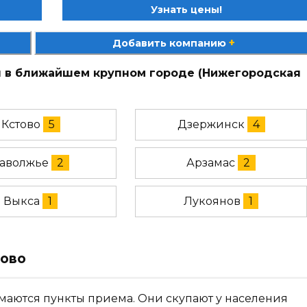
Узнать цены!
+
Добавить компанию
ы в ближайшем крупном городе (Нижегородская
Кстово
5
Дзержинск
4
аволжье
2
Арзамас
2
Выкса
1
Лукоянов
1
лово
маются пункты приема. Они скупают у населения