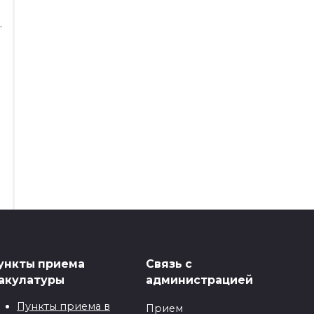
.
ункты приема
Связь с
акулатуры
администрацией
Пункты приема в
Прием