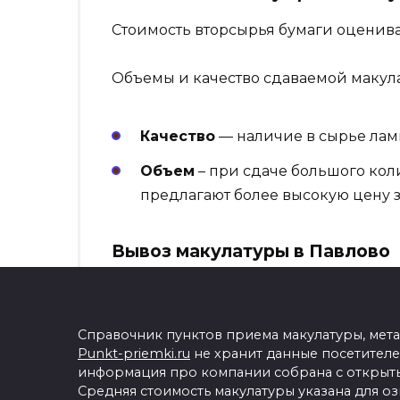
Стоимость вторсырья бумаги оценива
Объемы и качество сдаваемой макула
Качество
— наличие в сырье лами
Объем
– при сдаче большого кол
предлагают более высокую цену за
Вывоз макулатуры в Павлово
Пункты приёма макулатуры самостоя
объемах сырья. Минимальное количес
стоит уточнять при первом разговор
Справочник пунктов приема макулатуры, мет
Punkt-priemki.ru
не хранит данные посетителе
подготовлена к транспортировке. Её 
информация про компании собрана с открыты
скотчем). Это необходимо для удобст
Средняя стоимость макулатуры указана для о