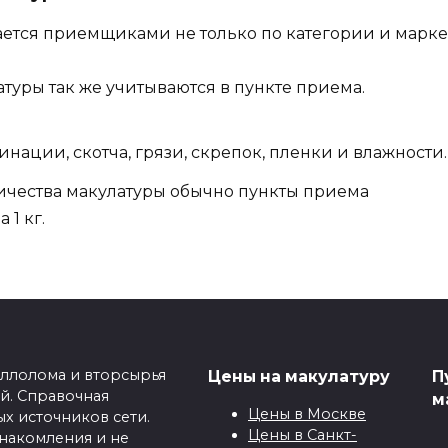
ется приемщиками не только по категории и марке
туры так же учитываются в пункте приема.
нации, скотча, грязи, скрепок, пленки и влажности.
ичества макулатуры обычно пункты приема
 1 кг.
тельно вывозят бумажные отходы при больших
тво у каждой компании разное, поэтому условия
е с менеджером. Макулатура должна быть
аллолома и вторсырья
Цены на макулатуру
П
й. Справочная
м
нужно сложить в коробки или перевязать (веревкой,
Цены в Москве
х источников сети.
ва погрузки и выгрузки макулатуры.
Цены в Санкт-
знакомления и не