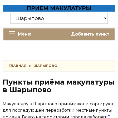
Skip
ПРИЕМ МАКУЛАТУРЫ
to
content
Меню
Добавить пункт
ГЛАВНАЯ
»
ШАРЫПОВО
Пункты приёма макулатуры
в Шарыпово
Макулатуру в Шарыпово принимают и сортируют
для последующей переработки местные пункты
0
приема. Всего на территории города работает