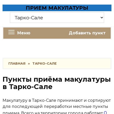
Skip
ПРИЕМ МАКУЛАТУРЫ
to
content
Меню
Добавить пункт
ГЛАВНАЯ
»
ТАРКО-САЛЕ
Пункты приёма макулатуры
в Тарко-Сале
Макулатуру в Тарко-Сале принимают и сортируют
для последующей переработки местные пункты
0
приема. Всего на территории города работает