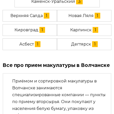
Каменск-Уральский
3
Верхняя Салда
1
Новая Ляля
1
Кировград
1
Карпинск
1
Асбест
1
Дегтярск
1
Все про прием макулатуры в Волчанске
Приёмом и сортировкой макулатуры в
Волчанске занимаются
специализированные компании — пункты
по приему вторсырья. Они покупают у
населения белую бумагу, упаковку из