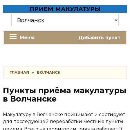
Skip
ПРИЕМ МАКУЛАТУРЫ
to
content
Меню
Добавить пункт
ГЛАВНАЯ
»
ВОЛЧАНСК
Пункты приёма макулатуры
в Волчанске
Макулатуру в Волчанске принимают и сортируют
для последующей переработки местные пункты
0
приема. Всего на территории города работает