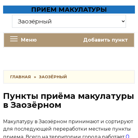
Skip
ПРИЕМ МАКУЛАТУРЫ
to
content
Меню
Добавить пункт
ГЛАВНАЯ
»
ЗАОЗЁРНЫЙ
Пункты приёма макулатуры
в Заозёрном
Макулатуру в Заозёрном принимают и сортируют
для последующей переработки местные пункты
0
приема. Всего на территории города работает